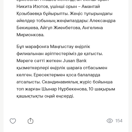
Никита Изотов, үшінші орын – Амантай
Қозыбаевқа бұйырыпты. Жеңіс тұғырындағы
әйелдер тобының жеңімпаздары: Александра
Бекишева, Айгүл Жиенбетова, Ангелина
Мирионкова.
Бұл марафонға Маңғыстау өңірлік
филиалынан әріптестеріміз де қатысты.
Мәреге сәтті жеткен Jusan Bank
қызметкерлері өңірлік шараға отбасымен
келген. Ересектермен қоса балаларда
атсалысты. Скандинавиялық жүріс бойынша
топ жарған Шынар Нұрбекенова, 10 шақырым
қашықтықты оңай еңсерді.
154