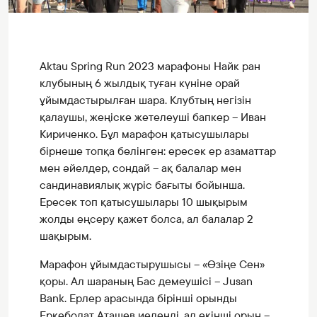
Aktau Spring Run 2023 марафоны Найк ран
клубының 6 жылдық туған күніне орай
ұйымдастырылған шара. Клубтың негізін
қалаушы, жеңіске жетелеуші бапкер – Иван
Кириченко. Бұл марафон қатысушылары
бірнеше топқа бөлінген: ересек ер азаматтар
мен әйелдер, сондай – ақ балалар мен
сандинавиялық жүріс бағыты бойынша.
Ересек топ қатысушылары 10 шықырым
жолды еңсеру қажет болса, ал балалар 2
шақырым.
Марафон ұйымдастырушысы – «Өзіңе Сен»
қоры. Ал шараның Бас демеушісі – Jusan
Bank. Ерлер арасында бірінші орынды
Еркеболат Аташев иеленді, ал екінші орын –