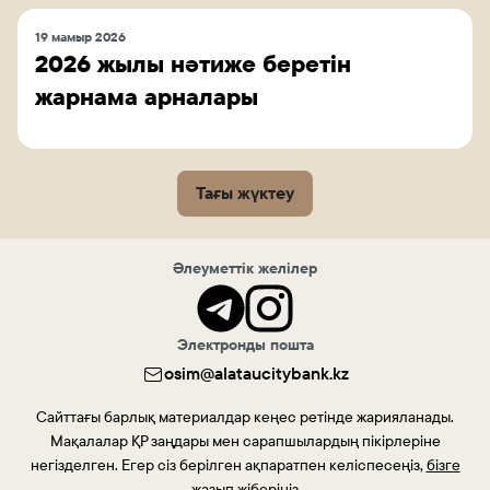
19 мамыр 2026
2026 жылы нәтиже беретін
жарнама арналары
Тағы жүктеу
Әлеуметтік желілер
Электронды пошта
osim@alataucitybank.kz
Сайттағы барлық материалдар кеңес ретінде жарияланады.
Мақалалар ҚР заңдары мен сарапшылардың пікірлеріне
негізделген. Егер сіз берілген ақпаратпен келіспесеңіз,
бізге
жазып жіберіңіз