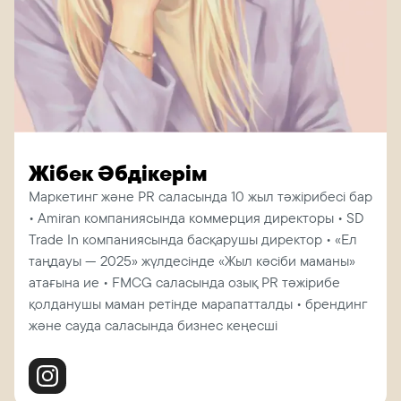
Жібек Әбдікерім
Маркетинг және PR саласында 10 жыл тәжірибесі бар
• Amiran компаниясында коммерция директоры • SD
Trade In компаниясында басқарушы директор • «Ел
таңдауы — 2025» жүлдесінде «Жыл кәсіби маманы»
атағына ие • FMCG саласында озық PR тәжірибе
қолданушы маман ретінде марапатталды • брендинг
және сауда саласында бизнес кеңесші