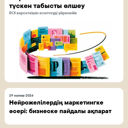
түскен табысты өлшеу
ROI көрсеткішін есептеуді үйренейік
29 мамыр 2026
Нейрожелілердің маркетингке
әсері: бизнеске пайдалы ақпарат